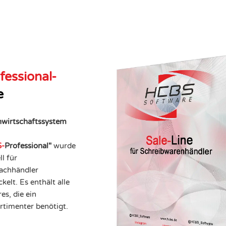
fessional-
e
wirtschaftssystem
-
Professional"
wurde
ll für
achhändler
kelt. Es enthält alle
es, die ein
ortimenter benötigt.