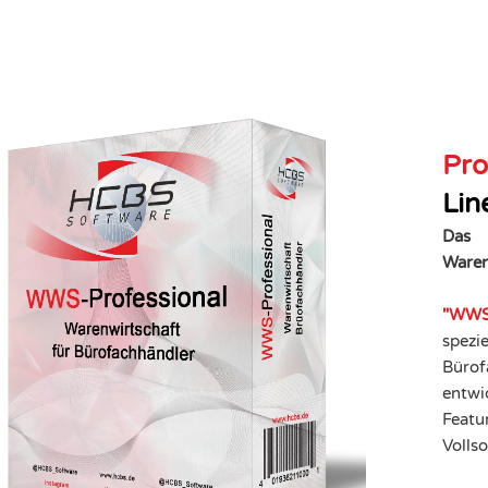
Pro
Lin
Das
Waren
"WWS
spezie
Bürof
entwic
Featur
Volls