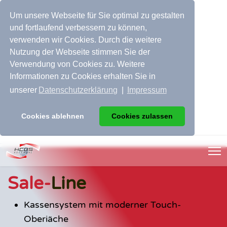
Um unsere Webseite für Sie optimal zu gestalten
und fortlaufend verbessern zu können,
verwenden wir Cookies. Durch die weitere
Nutzung der Webseite stimmen Sie der
Verwendung von Cookies zu. Weitere
Informationen zu Cookies erhalten Sie in
unserer
Datenschutzerklärung
|
Impressum
Cookies ablehnen
Cookies zulassen
Sale-
Line
Kassensystem mit moderner Touch-
Oberiäche